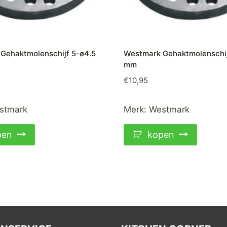
Gehaktmolenschijf 5-ø4.5
Westmark Gehaktmolenschij
mm
€
10,95
stmark
Merk:
Westmark
pen
kopen