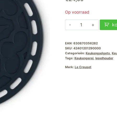
Op voorraad
Le
k
Creuset
Onderzetter
EAN:
630870356282
Bloemmotief-
SKU:
42401201290000
Nuit
Categorieën:
Keukengadgets
,
Keu
aantal
Tags:
Keukengerei
,
lepelhouder
Merk:
Le Creuset