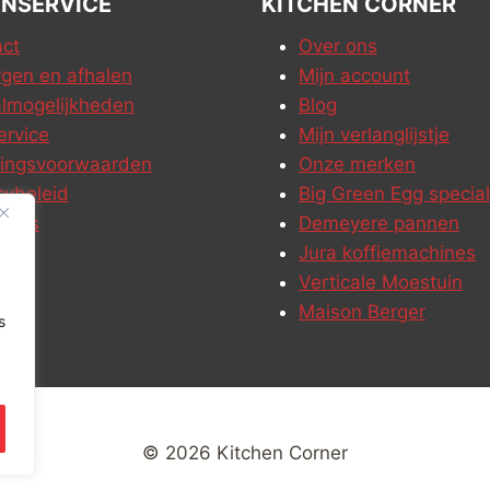
NSERVICE
KITCHEN CORNER
ct
Over ons
gen en afhalen
Mijn account
lmogelijkheden
Blog
ervice
Mijn verlanglijstje
ringsvoorwaarden
Onze merken
cybeleid
Big Green Egg special
ures
Demeyere pannen
Jura koffiemachines
Verticale Moestuin
Maison Berger
s
© 2026 Kitchen Corner