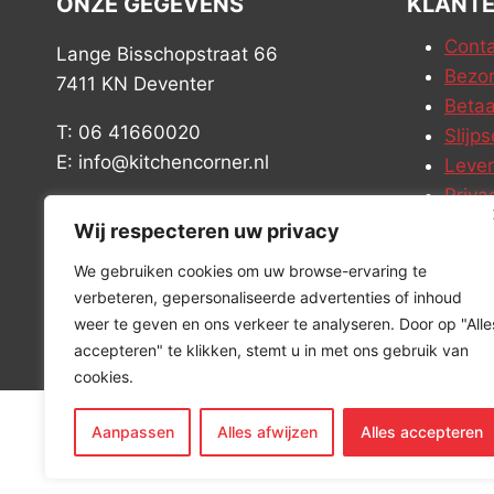
ONZE GEGEVENS
KLANTE
Conta
Lange Bisschopstraat 66
Bezor
7411 KN Deventer
Betaa
T: 06 41660020
Slijps
E: info@kitchencorner.nl
Leve
Priva
KVK: 99238381
Vacat
Wij respecteren uw privacy
BTW: NL868888989B01
We gebruiken cookies om uw browse-ervaring te
verbeteren, gepersonaliseerde advertenties of inhoud
weer te geven en ons verkeer te analyseren. Door op "Alle
accepteren" te klikken, stemt u in met ons gebruik van
cookies.
Aanpassen
Alles afwijzen
Alles accepteren