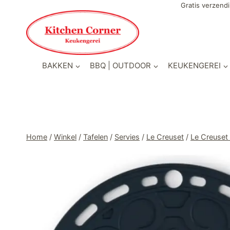
Doorgaan
Gratis verzendi
naar
inhoud
BAKKEN
BBQ | OUTDOOR
KEUKENGEREI
Home
/
Winkel
/
Tafelen
/
Servies
/
Le Creuset
/
Le Creuset 