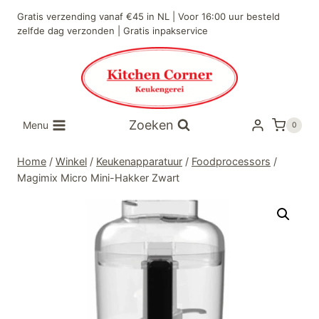
Doorgaan
Gratis verzending vanaf €45 in NL | Voor 16:00 uur besteld
naar
zelfde dag verzonden | Gratis inpakservice
inhoud
Zoeken
Menu
0
Home
/
Winkel
/
Keukenapparatuur
/
Foodprocessors
/
Magimix Micro Mini-Hakker Zwart