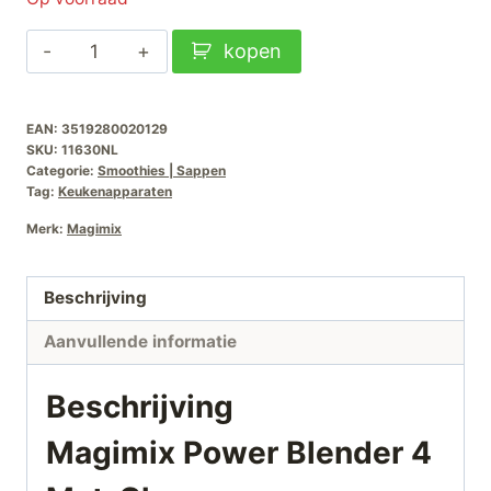
Magimix
kopen
Power
Blender
EAN:
3519280020129
4
SKU:
11630NL
Mat-
Categorie:
Smoothies | Sappen
Chroom
Tag:
Keukenapparaten
aantal
Merk:
Magimix
Beschrijving
Aanvullende informatie
Beschrijving
Magimix Power Blender 4