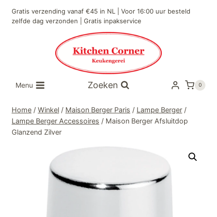
Doorgaan
Gratis verzending vanaf €45 in NL | Voor 16:00 uur besteld
naar
zelfde dag verzonden | Gratis inpakservice
inhoud
Zoeken
Menu
0
Home
/
Winkel
/
Maison Berger Paris
/
Lampe Berger
/
Lampe Berger Accessoires
/
Maison Berger Afsluitdop
Glanzend Zilver