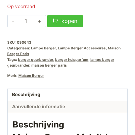
Op voorraad
Maison
kopen
Berger
Afsluitdop
SKU:
090643
Glanzend
Categorieën:
Lampe Berger
,
Lampe Berger Accessoires
,
Maison
Zilver
Berger Paris
aantal
Tags:
berger geurbrander
,
berger huisparfum
,
lampe berger
geurbrander
,
maison berger paris
Merk:
Maison Berger
Beschrijving
Aanvullende informatie
Beschrijving