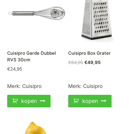
Cuisipro Garde Dubbel
Cuisipro Box Grater
RVS 30cm
Oorspronkelijke
Huidige
€
64,95
€
49,95
€
24,95
prijs
prijs
was:
is:
€64,95.
€49,95.
Merk:
Cuisipro
Merk:
Cuisipro
kopen
kopen