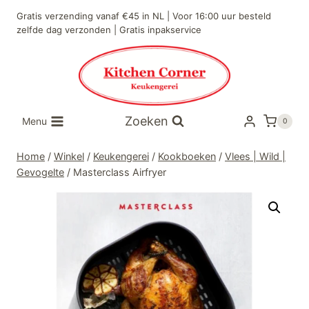
Doorgaan
Gratis verzending vanaf €45 in NL | Voor 16:00 uur besteld
naar
zelfde dag verzonden | Gratis inpakservice
inhoud
Zoeken
Menu
0
Home
/
Winkel
/
Keukengerei
/
Kookboeken
/
Vlees | Wild |
Gevogelte
/
Masterclass Airfryer