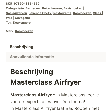
SKU:
9789048864652
Categorieën:
Barbecue | Buitenkeuken
,
Basisboeken |
Naslagwerken
,
Bekende Chefs | Restaurants
,
Kookboeken
,
Vlees |
Wild | Gevogelte
Tag:
Keukengerei
Merk:
Kookboeken
Beschrijving
Aanvullende informatie
Beschrijving
Masterclass Airfryer
Masterclass Airfryer:
In Masterclass leer je
van dé experts alles over één thema!
In Masterclass Airfryer laat Bas Robben met