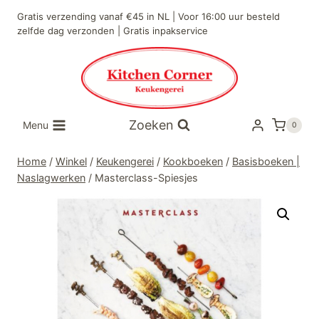
Doorgaan
Gratis verzending vanaf €45 in NL | Voor 16:00 uur besteld
naar
zelfde dag verzonden | Gratis inpakservice
inhoud
Zoeken
Menu
0
Home
/
Winkel
/
Keukengerei
/
Kookboeken
/
Basisboeken |
Naslagwerken
/
Masterclass-Spiesjes