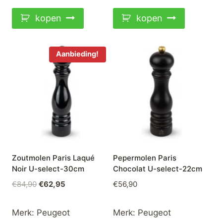
€43,90.
€32,95.
kopen
kopen
Aanbieding!
Zoutmolen Paris Laqué
Pepermolen Paris
Noir U-select-30cm
Chocolat U-select-22cm
Oorspronkelijke
Huidige
€
84,90
€
62,95
€
56,90
prijs
prijs
was:
is:
Merk:
Peugeot
Merk:
Peugeot
€84,90.
€62,95.