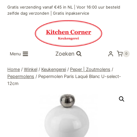
Doorgaan
Gratis verzending vanaf €45 in NL | Voor 16:00 uur besteld
naar
zelfde dag verzonden | Gratis inpakservice
inhoud
Zoeken
Menu
0
Home
/
Winkel
/
Keukengerei
/
Peper | Zoutmolens
/
Pepermolens
/
Pepermolen Paris Laqué Blanc U-select-
12cm