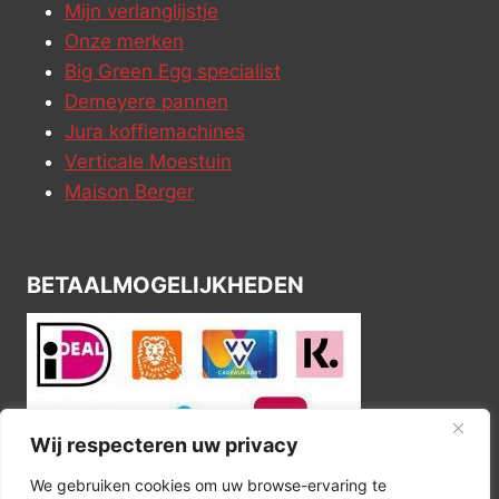
Mijn verlanglijstje
Onze merken
Big Green Egg specialist
Demeyere pannen
Jura koffiemachines
Verticale Moestuin
Maison Berger
BETAALMOGELIJKHEDEN
Wij respecteren uw privacy
We gebruiken cookies om uw browse-ervaring te