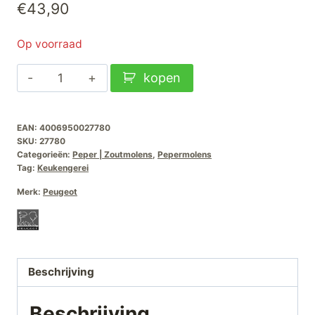
€
43,90
Op voorraad
Pepermolen
kopen
Paris
Laqué
EAN:
4006950027780
Blanc
SKU:
27780
U-
Categorieën:
Peper | Zoutmolens
,
Pepermolens
select-
Tag:
Keukengerei
12cm
Merk:
Peugeot
aantal
Beschrijving
Beschrijving