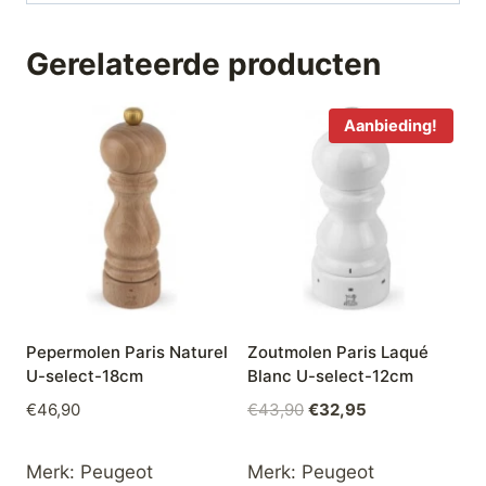
Gerelateerde producten
Aanbieding!
Pepermolen Paris Naturel
Zoutmolen Paris Laqué
U-select-18cm
Blanc U-select-12cm
Oorspronkelijke
Huidige
€
46,90
€
43,90
€
32,95
prijs
prijs
was:
is:
Merk:
Peugeot
Merk:
Peugeot