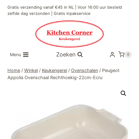
Doorgaan
Gratis verzending vanaf €45 in NL | Voor 16:00 uur besteld
naar
zelfde dag verzonden | Gratis inpakservice
inhoud
Zoeken
Menu
0
Home
/
Winkel
/
Keukengerei
/
Ovenschalen
/
Peugeot
Appolia Ovenschaal Rechthoekig-22cm-Ecru