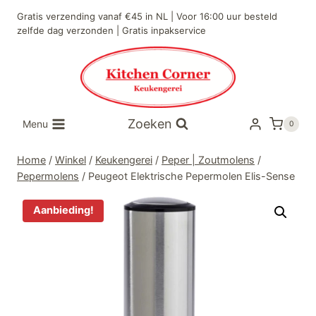
Doorgaan
Gratis verzending vanaf €45 in NL | Voor 16:00 uur besteld
naar
zelfde dag verzonden | Gratis inpakservice
inhoud
Zoeken
Menu
0
Home
/
Winkel
/
Keukengerei
/
Peper | Zoutmolens
/
Pepermolens
/
Peugeot Elektrische Pepermolen Elis-Sense
Aanbieding!