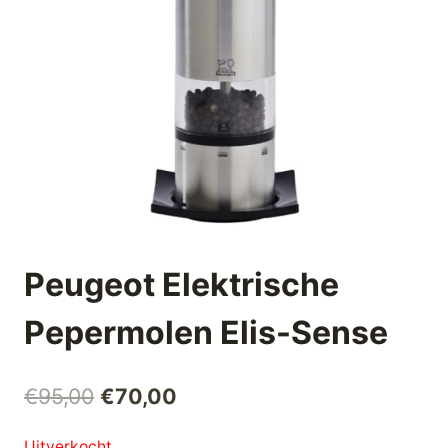
Peugeot Elektrische
Pepermolen Elis-Sense
Oorspronkelijke
Huidige
€
95,00
€
70,00
prijs
prijs
Uitverkocht