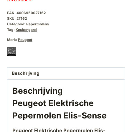
was:
is:
EAN:
4006950027162
€95,00.
€70,00.
SKU:
27162
Categorie:
Pepermolens
Tag:
Keukengerei
Merk:
Peugeot
Beschrijving
Beschrijving
Peugeot Elektrische
Pepermolen Elis-Sense
Peugeot Elektrische Pepermolen Elis-