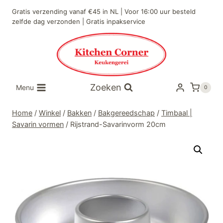
Doorgaan
Gratis verzending vanaf €45 in NL | Voor 16:00 uur besteld
naar
zelfde dag verzonden | Gratis inpakservice
inhoud
Zoeken
Menu
0
Home
/
Winkel
/
Bakken
/
Bakgereedschap
/
Timbaal |
Savarin vormen
/
Rijstrand-Savarinvorm 20cm