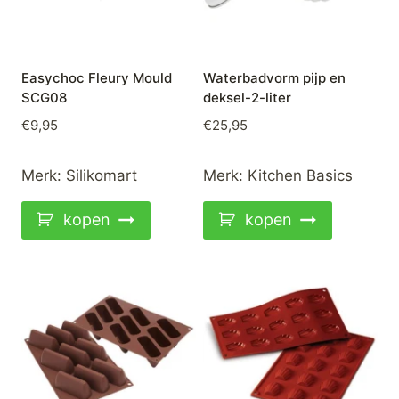
Easychoc Fleury Mould
Waterbadvorm pijp en
SCG08
deksel-2-liter
€
9,95
€
25,95
Merk:
Silikomart
Merk:
Kitchen Basics
kopen
kopen