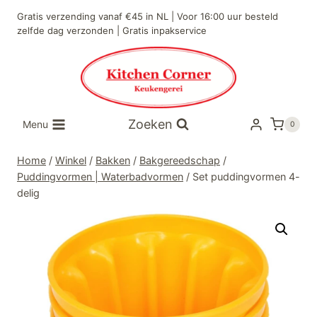
Doorgaan
Gratis verzending vanaf €45 in NL | Voor 16:00 uur besteld
naar
zelfde dag verzonden | Gratis inpakservice
inhoud
Zoeken
Menu
0
Home
/
Winkel
/
Bakken
/
Bakgereedschap
/
Puddingvormen | Waterbadvormen
/
Set puddingvormen 4-
delig