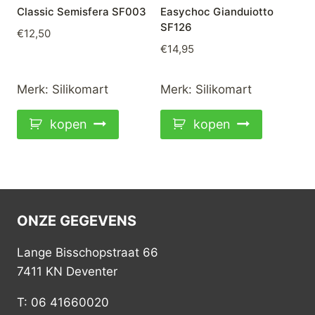
Classic Semisfera SF003
Easychoc Gianduiotto
SF126
€
12,50
€
14,95
Merk:
Silikomart
Merk:
Silikomart
kopen
kopen
ONZE GEGEVENS
Lange Bisschopstraat 66
7411 KN Deventer
T: 06 41660020