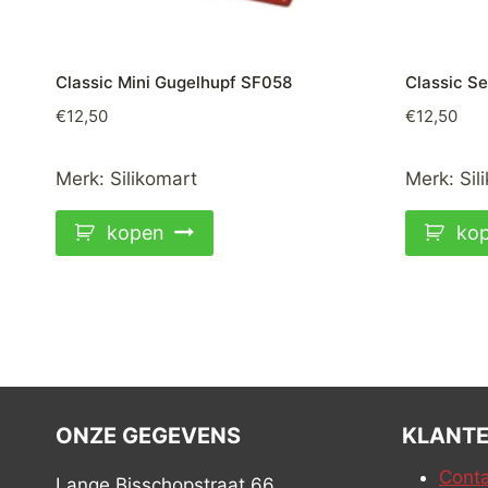
Classic Mini Gugelhupf SF058
Classic S
€
12,50
€
12,50
Merk:
Silikomart
Merk:
Sil
kopen
ko
ONZE GEGEVENS
KLANTE
Conta
Lange Bisschopstraat 66