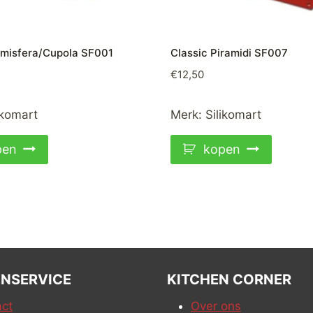
emisfera/Cupola SF001
Classic Piramidi SF007
€
12,50
ikomart
Merk:
Silikomart
pen
kopen
NSERVICE
KITCHEN CORNER
ct
Over ons