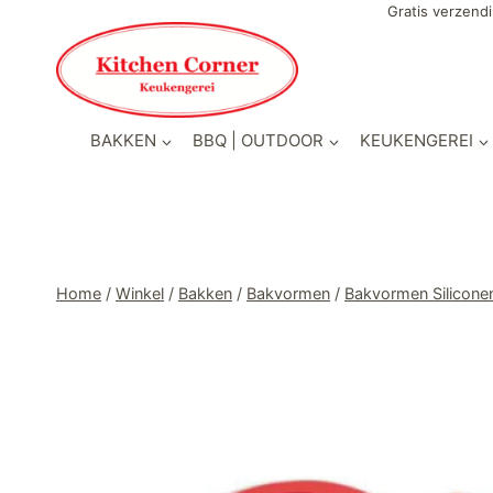
Doorgaan
Gratis verzendi
naar
inhoud
BAKKEN
BBQ | OUTDOOR
KEUKENGEREI
Home
/
Winkel
/
Bakken
/
Bakvormen
/
Bakvormen Silicone