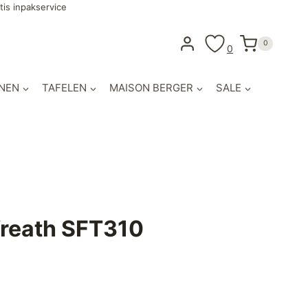
tis inpakservice
0
0
NEN
TAFELEN
MAISON BERGER
SALE
Wreath SFT310