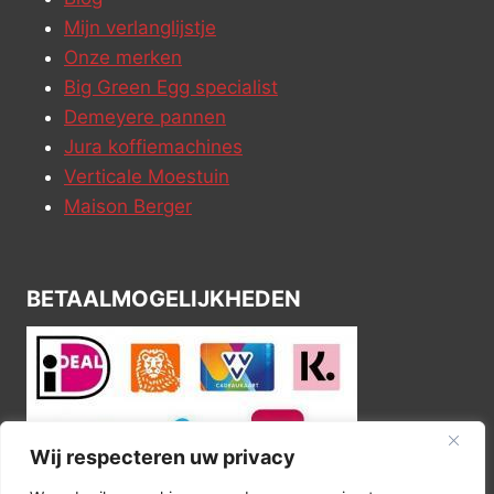
Mijn verlanglijstje
Onze merken
Big Green Egg specialist
Demeyere pannen
Jura koffiemachines
Verticale Moestuin
Maison Berger
BETAALMOGELIJKHEDEN
Wij respecteren uw privacy