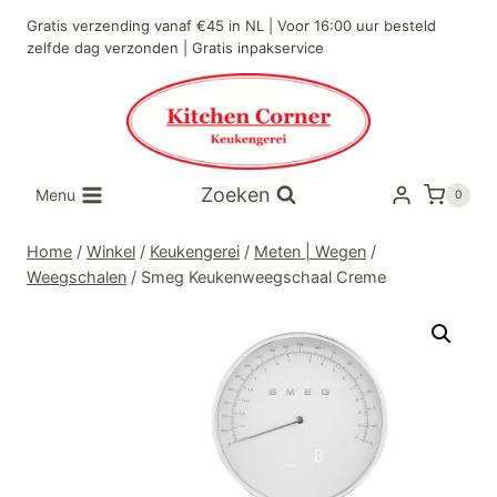
Doorgaan
Gratis verzending vanaf €45 in NL | Voor 16:00 uur besteld
naar
zelfde dag verzonden | Gratis inpakservice
inhoud
Zoeken
Menu
0
Home
/
Winkel
/
Keukengerei
/
Meten | Wegen
/
Weegschalen
/
Smeg Keukenweegschaal Creme