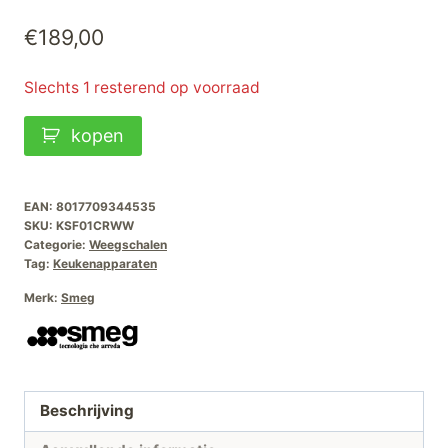
€
189,00
Slechts 1 resterend op voorraad
Smeg
kopen
Keukenweegschaal
Creme
aantal
EAN:
8017709344535
SKU:
KSF01CRWW
Categorie:
Weegschalen
Tag:
Keukenapparaten
Merk:
Smeg
Beschrijving