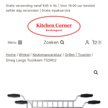
Doorgaan
Gratis verzending vanaf €45 in NL | Voor 16:00 uur besteld
naar
zelfde dag verzonden | Gratis inpakservice
inhoud
Zoeken
Menu
0
Home
/
Winkel
/
Keukenapparatuur
/
Grillen | Toasten
/
Smeg Lange Tostiklem TSSR02