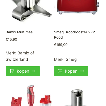
Bamix Multimes
Smeg Broodrooster 2×2
Rood
€
15,90
€
169,00
Merk:
Bamix of
Switzerland
Merk:
Smeg
kopen
kopen