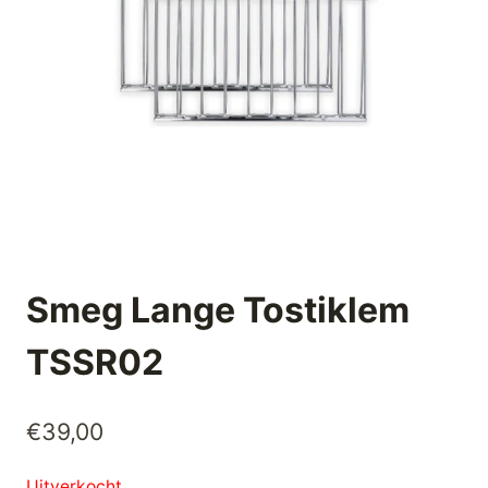
Smeg Lange Tostiklem
TSSR02
€
39,00
Uitverkocht