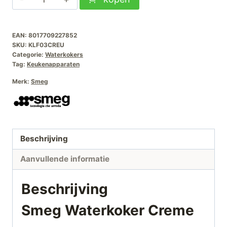
Waterkoker
Creme
EAN:
8017709227852
aantal
SKU:
KLF03CREU
Categorie:
Waterkokers
Tag:
Keukenapparaten
Merk:
Smeg
Beschrijving
Aanvullende informatie
Beschrijving
Smeg Waterkoker Creme