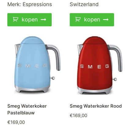
was:
is:
Merk:
Espressions
Switzerland
€119,00.
€89,00.
kopen
kopen
Smeg Waterkoker
Smeg Waterkoker Rood
Pastelblauw
€
169,00
€
169,00