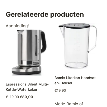
Gerelateerde producten
Aanbieding!
Bamix Literkan Handvat-
en-Deksel
Espressions Silent Multi-
Kettle-Waterkoker
€
19,90
Oorspronkelijke
Huidige
€
119,00
€
89,00
prijs
prijs
Merk:
Bamix of