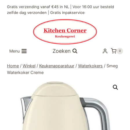
Doorgaan
Gratis verzending vanaf €45 in NL | Voor 16:00 uur besteld
naar
zelfde dag verzonden | Gratis inpakservice
inhoud
Zoeken
Menu
0
Home
/
Winkel
/
Keukenapparatuur
/
Waterkokers
/
Smeg
Waterkoker Creme