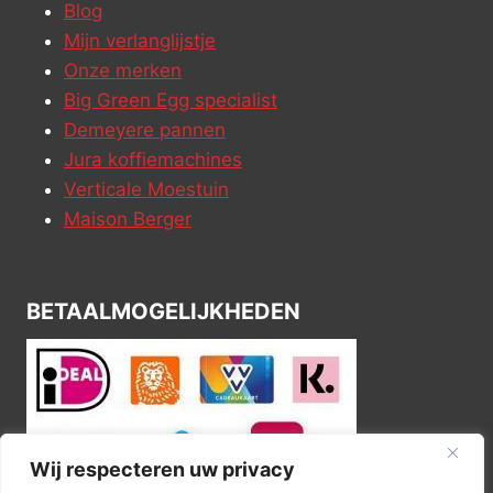
Blog
Mijn verlanglijstje
Onze merken
Big Green Egg specialist
Demeyere pannen
Jura koffiemachines
Verticale Moestuin
Maison Berger
BETAALMOGELIJKHEDEN
Wij respecteren uw privacy