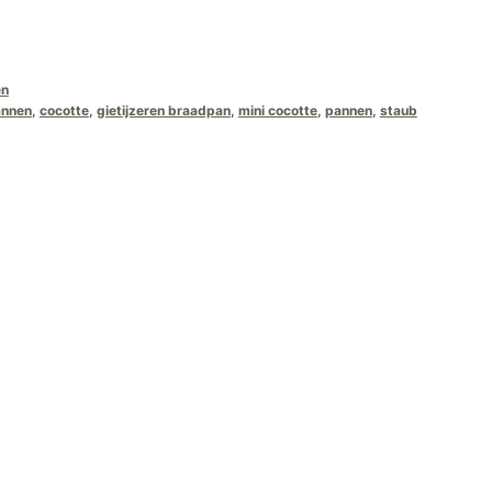
19,00.
en
annen
,
cocotte
,
gietijzeren braadpan
,
mini cocotte
,
pannen
,
staub