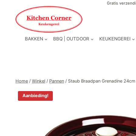
Doorgaan
Gratis verzendi
naar
inhoud
BAKKEN
BBQ | OUTDOOR
KEUKENGEREI
Home
/
Winkel
/
Pannen
/
Staub Braadpan Grenadine 24cm
Aanbieding!