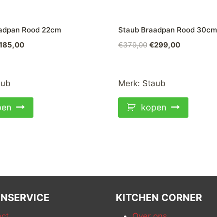
adpan Rood 22cm
Staub Braadpan Rood 30cm
orspronkelijke
Huidige
Oorspronkelijke
Huidige
185,00
€
379,00
€
299,00
ijs
prijs
prijs
prijs
as:
is:
was:
is:
239,00.
€185,00.
€379,00.
€299,00.
aub
Merk:
Staub
pen
kopen
NSERVICE
KITCHEN CORNER
ct
Over ons