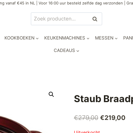
ng vanaf €45 in NL | Voor 16:00 uur besteld zelfde dag verzonden | Gra
Zoeken
Zoeken
naar:
KOOKBOEKEN
KEUKENMACHINES
MESSEN
PAN
CADEAUS
Staub Braad
Oorspronke
Hu
€
279,00
€
219,00
prijs
pri
Uitverkocht