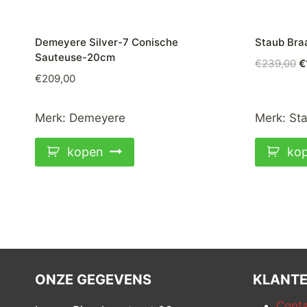
Demeyere Silver-7 Conische
Staub Bra
Sauteuse-20cm
O
€
239,00
€
€
209,00
pr
w
€
Merk:
Demeyere
Merk:
St
kopen
ko
ONZE GEGEVENS
KLANTE
Conta