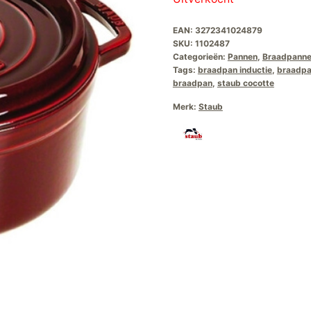
was:
is:
EAN:
3272341024879
€279,00.
€2
SKU:
1102487
Categorieën:
Pannen
,
Braadpann
Tags:
braadpan inductie
,
braadp
braadpan
,
staub cocotte
Merk:
Staub