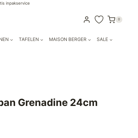
tis inpakservice
0
NEN
TAFELEN
MAISON BERGER
SALE
pan Grenadine 24cm
lijke
idige
js