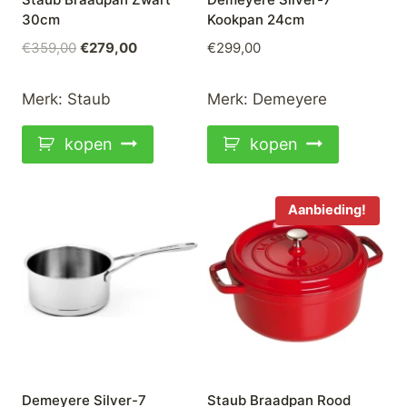
30cm
Kookpan 24cm
Oorspronkelijke
Huidige
€
359,00
€
279,00
€
299,00
prijs
prijs
was:
is:
Merk:
Staub
Merk:
Demeyere
€359,00.
€279,00.
kopen
kopen
Aanbieding!
Demeyere Silver-7
Staub Braadpan Rood