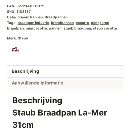
EAN:
3272341031372
€279,00.
€229,00.
SKU:
1103137
Categorieën:
Pannen
,
Braadpannen
Tags:
braadpan inductie
,
braadpannen
,
cocotte
,
gietijzeren
braadpan
,
mini cocotte
,
pannen
,
staub braadpan
,
staub cocotte
Merk:
Staub
Beschrijving
Aanvullende informatie
Beschrijving
Staub Braadpan La-Mer
31cm