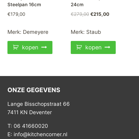
Steelpan 16cm
24cm
Oorspronkelijke
Huidige
€
179,00
€
279,00
€
215,00
prijs
prijs
was:
is:
Merk:
Demeyere
Merk:
Staub
€279,00.
€215,00.
kopen
kopen
ONZE GEGEVENS
Lange Bisschopstraat 66
7411 KN Deventer
T: 06 41660020
E: info@kitchencorner.nl