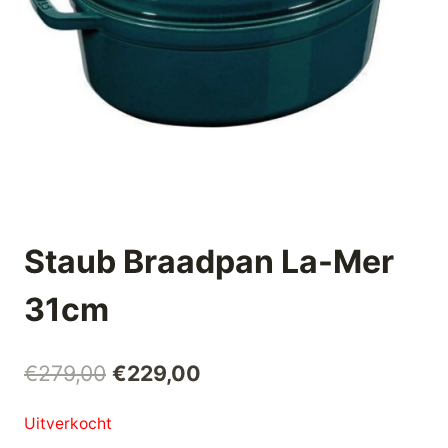
Staub Braadpan La-Mer
31cm
Oorspronkelijke
Huidige
€
279,00
€
229,00
prijs
prijs
Uitverkocht
was:
is: