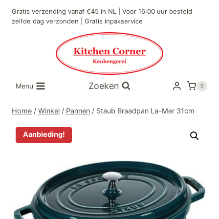
Doorgaan
Gratis verzending vanaf €45 in NL | Voor 16:00 uur besteld
naar
zelfde dag verzonden | Gratis inpakservice
inhoud
Zoeken
Menu
0
Home
/
Winkel
/
Pannen
/
Staub Braadpan La-Mer 31cm
Aanbieding!