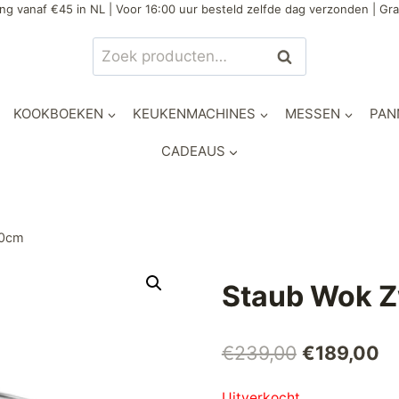
ng vanaf €45 in NL | Voor 16:00 uur besteld zelfde dag verzonden | Gra
Zoeken
Zoeken
naar:
KOOKBOEKEN
KEUKENMACHINES
MESSEN
PAN
CADEAUS
30cm
Staub Wok 
Oorspronke
Hu
€
239,00
€
189,00
prijs
pr
Uitverkocht