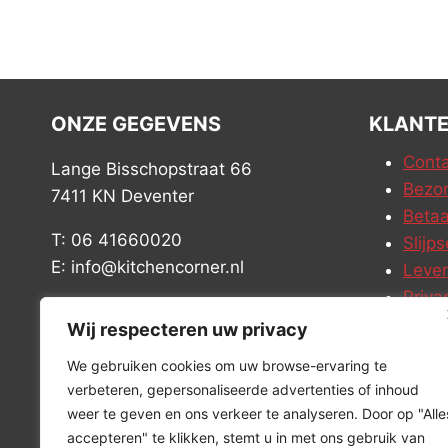
ONZE GEGEVENS
KLANTE
Conta
Lange Bisschopstraat 66
Bezor
7411 KN Deventer
Betaa
T: 06 41660020
Slijps
E: info@kitchencorner.nl
Leve
Priva
KVK: 99238381
Vacat
Wij respecteren uw privacy
BTW: NL868888989B01
We gebruiken cookies om uw browse-ervaring te
verbeteren, gepersonaliseerde advertenties of inhoud
weer te geven en ons verkeer te analyseren. Door op "Alle
accepteren" te klikken, stemt u in met ons gebruik van