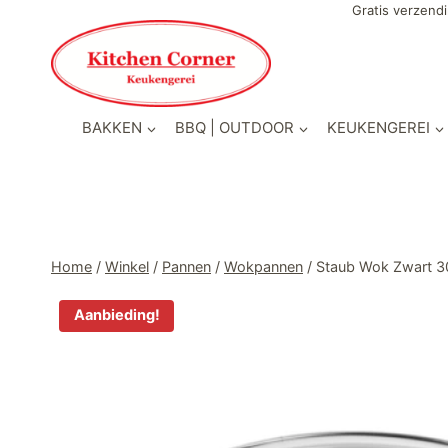
Doorgaan
Gratis verzendi
naar
inhoud
BAKKEN
BBQ | OUTDOOR
KEUKENGEREI
Home
/
Winkel
/
Pannen
/
Wokpannen
/
Staub Wok Zwart 
Aanbieding!