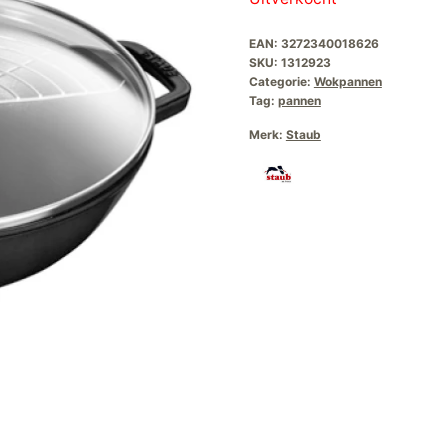
was:
is:
EAN:
3272340018626
€239,00.
€1
SKU:
1312923
Categorie:
Wokpannen
Tag:
pannen
Merk:
Staub