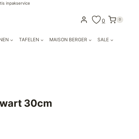
tis inpakservice
0
0
NEN
TAFELEN
MAISON BERGER
SALE
Zwart 30cm
lijke
idige
ijs