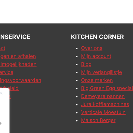
NSERVICE
KITCHEN CORNER
ct
Over ons
gen en afhalen
Mijn account
lmogelijkheden
Blog
ervice
Mijn verlanglijstje
ringsvoorwaarden
Onze merken
cybeleid
Big Green Egg special
ures
Demeyere pannen
Jura koffiemachines
Verticale Moestuin
Maison Berger
s