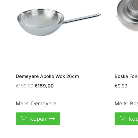
Demeyere Apollo Wok 26cm
Boska Fon
Oorspronkelijke
Huidige
€
199,00
€
159,00
€
9,99
prijs
prijs
was:
is:
Merk:
Demeyere
Merk:
Bo
€199,00.
€159,00.
kopen
ko