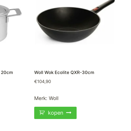
n 20cm
Woll Wok Ecolite QXR-30cm
€
104,90
Merk:
Woll
kopen