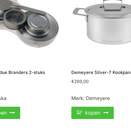
due Branders 2-stuks
Demeyere Silver-7 Kookpa
€
269,00
ska
Merk:
Demeyere
pen
kopen