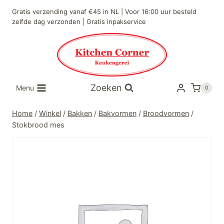
Doorgaan
Gratis verzending vanaf €45 in NL | Voor 16:00 uur besteld
naar
zelfde dag verzonden | Gratis inpakservice
inhoud
Zoeken
Menu
0
Home
/
Winkel
/
Bakken
/
Bakvormen
/
Broodvormen
/
Stokbrood mes