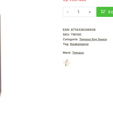
Tomasu
k
Soy
Sauce
EAN:
8719326246628
100ml
SKU:
TM100
aantal
Categorie:
Tomasu Soy Sauce
Tag:
Keukengerei
Merk:
Tomasu