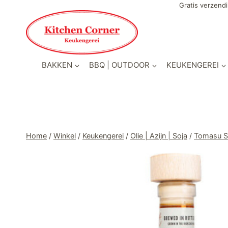
Doorgaan
Gratis verzendi
naar
inhoud
BAKKEN
BBQ | OUTDOOR
KEUKENGEREI
Home
/
Winkel
/
Keukengerei
/
Olie | Azijn | Soja
/
Tomasu S