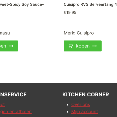
eet-Spicy Soy Sauce-
Cuisipro RVS Serveertang 
€
19,95
masu
Merk:
Cuisipro
pen
kopen
NSERVICE
KITCHEN CORNER
ct
Over ons
gen en afhalen
Mijn account