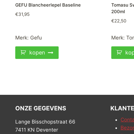
GEFU Blancheerlepel Baseline
Tomasu Sw
200ml
€
31,95
€
22,50
Merk:
Gefu
Merk:
To
kopen
ko
ONZE GEGEVENS
KLANTE
Conta
Lange Bisschopstraat 66
Bezor
7411 KN Deventer