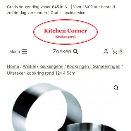
Doorgaan
Gratis verzending vanaf €45 in NL | Voor 16:00 uur besteld
naar
zelfde dag verzonden | Gratis inpakservice
inhoud
Zoeken
Menu
0
Home
/
Winkel
/
Keukengerei
/
Kookringen | Garneerringen
/
Uitsteker-kookring rond 12×4.5cm