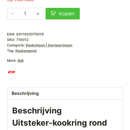
Uitsteker-
kopen
kookring
rond
EAN:
8411922070019
12x4.5cm
SKU:
716012
aantal
Categorie:
Kookringen | Garneerringen
Tag:
Keukengerei
Merk:
Ibili
Beschrijving
Beschrijving
Uitsteker-kookring rond