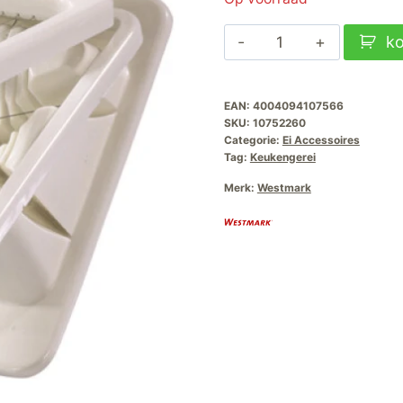
Westmark
k
Eiersnijder
Combi
EAN:
4004094107566
aantal
SKU:
10752260
Categorie:
Ei Accessoires
Tag:
Keukengerei
Merk:
Westmark