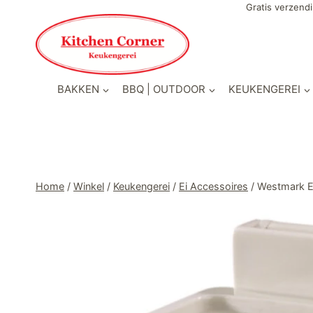
Doorgaan
Gratis verzendi
naar
inhoud
BAKKEN
BBQ | OUTDOOR
KEUKENGEREI
Home
/
Winkel
/
Keukengerei
/
Ei Accessoires
/
Westmark E