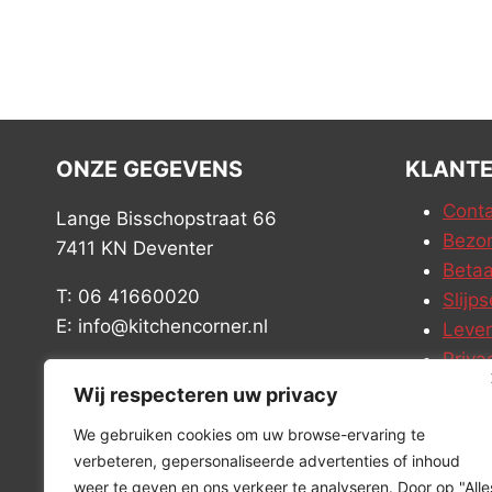
ONZE GEGEVENS
KLANTE
Conta
Lange Bisschopstraat 66
Bezor
7411 KN Deventer
Betaa
T: 06 41660020
Slijps
E: info@kitchencorner.nl
Leve
Priva
KVK: 99238381
Vacat
Wij respecteren uw privacy
BTW: NL868888989B01
We gebruiken cookies om uw browse-ervaring te
verbeteren, gepersonaliseerde advertenties of inhoud
weer te geven en ons verkeer te analyseren. Door op "Alle