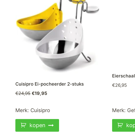
Eierschaal
Cuisipro Ei-pocheerder 2-stuks
€
26,95
Oorspronkelijke
Huidige
€
24,95
€
19,95
prijs
prijs
was:
is:
Merk:
Cuisipro
Merk:
Ge
€24,95.
€19,95.
kopen
ko