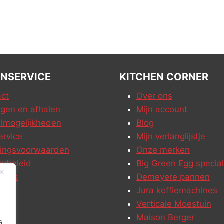
NSERVICE
KITCHEN CORNER
ct
Over ons
gen en afhalen
Mijn account
lmogelijkheden
Blog
ervice
Mijn verlanglijstje
ringsvoorwaarden
Onze merken
cybeleid
Big Green Egg special
ures
Demeyere pannen
Jura koffiemachines
Verticale Moestuin
Maison Berger
s