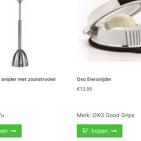
 snijder met zoutstrooier
Oxo Eiersnijder
€
13,95
fu
Merk:
OXO Good Grips
pen
kopen