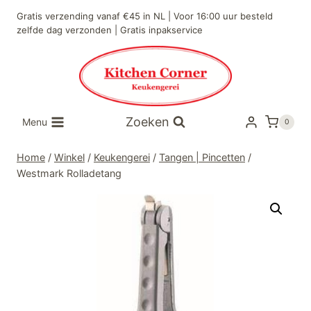
Doorgaan
Gratis verzending vanaf €45 in NL | Voor 16:00 uur besteld
naar
zelfde dag verzonden | Gratis inpakservice
inhoud
Zoeken
Menu
0
Home
/
Winkel
/
Keukengerei
/
Tangen | Pincetten
/
Westmark Rolladetang