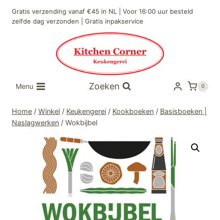
Doorgaan
Gratis verzending vanaf €45 in NL | Voor 16:00 uur besteld
naar
zelfde dag verzonden | Gratis inpakservice
inhoud
Zoeken
Menu
0
Home
/
Winkel
/
Keukengerei
/
Kookboeken
/
Basisboeken |
Naslagwerken
/
Wokbijbel