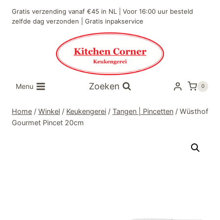
Doorgaan
Gratis verzending vanaf €45 in NL | Voor 16:00 uur besteld
naar
zelfde dag verzonden | Gratis inpakservice
inhoud
Zoeken
Menu
0
Home
/
Winkel
/
Keukengerei
/
Tangen | Pincetten
/
Wüsthof
Gourmet Pincet 20cm