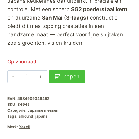
Japans keukenmes dat uitblinkt in precisie en
controle. Met een scherp
SG2 poederstaal kern
en duurzame
San Mai (3-laags)
constructie
biedt dit mes topping prestaties in een
handzame maat — perfect voor fijne snijtaken
zoals groenten, vis en kruiden.
Op voorraad
Yaxell
kopen
Ketu
Konata-
EAN:
4984909349452
14.5cm
SKU:
34945
aantal
Categorie:
Japanse messen
Tags:
allround
,
japans
Merk:
Yaxell