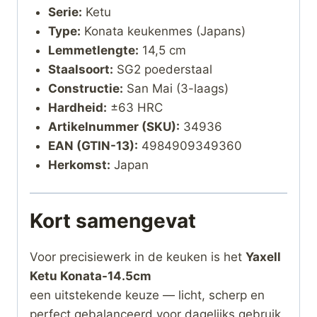
Serie:
Ketu
Type:
Konata keukenmes (Japans)
Lemmetlengte:
14,5 cm
Staalsoort:
SG2 poederstaal
Constructie:
San Mai (3-laags)
Hardheid:
±63 HRC
Artikelnummer (SKU):
34936
EAN (GTIN-13):
4984909349360
Herkomst:
Japan
Kort samengevat
Voor precisiewerk in de keuken is het
Yaxell
Ketu Konata-14.5cm
een uitstekende keuze — licht, scherp en
perfect gebalanceerd voor dagelijks gebruik.