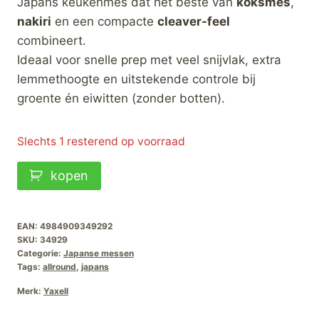
Japans keukenmes dat het beste van
koksmes
,
nakiri
en een compacte
cleaver-feel
combineert.
Ideaal voor snelle prep met veel snijvlak, extra
lemmethoogte en uitstekende controle bij
groente én eiwitten (zonder botten).
Slechts 1 resterend op voorraad
Yaxell
kopen
Ketu
Konata-
21,5cm
EAN:
4984909349292
SKU:
34929
aantal
Categorie:
Japanse messen
Tags:
allround
,
japans
Merk:
Yaxell