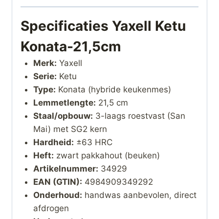
Specificaties Yaxell Ketu
Konata-21,5cm
Merk:
Yaxell
Serie:
Ketu
Type:
Konata (hybride keukenmes)
Lemmetlengte:
21,5 cm
Staal/opbouw:
3-laags roestvast (San
Mai) met SG2 kern
Hardheid:
±63 HRC
Heft:
zwart pakkahout (beuken)
Artikelnummer:
34929
EAN (GTIN):
4984909349292
Onderhoud:
handwas aanbevolen, direct
afdrogen