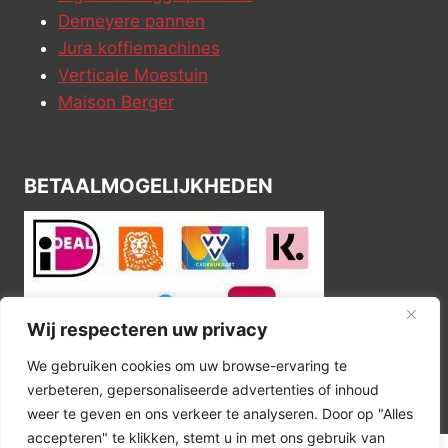
Demeyere pannen
Jura koffiemachines
Verticale Moestuin
Maison Berger
BETAALMOGELIJKHEDEN
Wij respecteren uw privacy
We gebruiken cookies om uw browse-ervaring te
verbeteren, gepersonaliseerde advertenties of inhoud
weer te geven en ons verkeer te analyseren. Door op "Alles
accepteren" te klikken, stemt u in met ons gebruik van