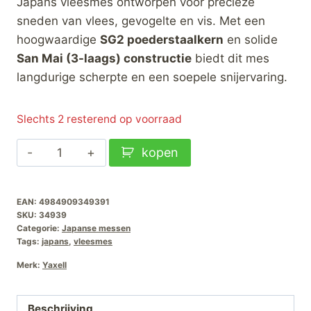
Japans vleesmes ontworpen voor precieze
sneden van vlees, gevogelte en vis. Met een
hoogwaardige
SG2 poederstaalkern
en solide
San Mai (3-laags) constructie
biedt dit mes
langdurige scherpte en een soepele snijervaring.
Slechts 2 resterend op voorraad
Yaxell
kopen
Ketu
Vleesmes-
EAN:
4984909349391
23cm
SKU:
34939
aantal
Categorie:
Japanse messen
Tags:
japans
,
vleesmes
Merk:
Yaxell
Beschrijving