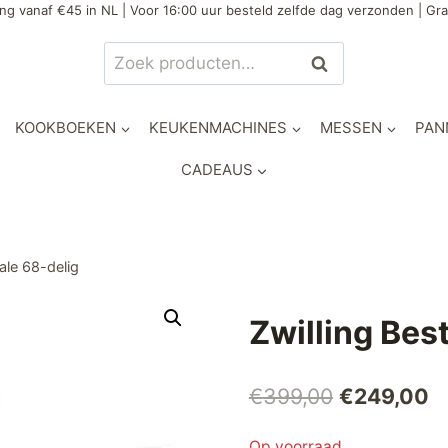
ng vanaf €45 in NL | Voor 16:00 uur besteld zelfde dag verzonden | Gra
Zoeken
Zoeken
naar:
KOOKBOEKEN
KEUKENMACHINES
MESSEN
PAN
CADEAUS
ale 68-delig
Zwilling Bes
Oorspronke
H
€
399,00
€
249,00
prijs
pr
Op voorraad