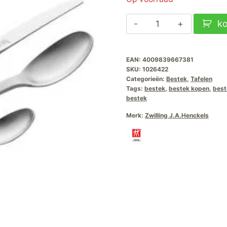
was:
is
Zwilling
k
€399,00.
€
Bestekset
Minimale
EAN:
4009839667381
68-
SKU:
1026422
delig
Categorieën:
Bestek
,
Tafelen
aantal
Tags:
bestek
,
bestek kopen
,
best
bestek
Merk:
Zwilling J.A.Henckels