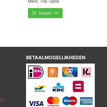
Merk:
The Table
kopen
BETAALMOGELIJKHEDEN
ist