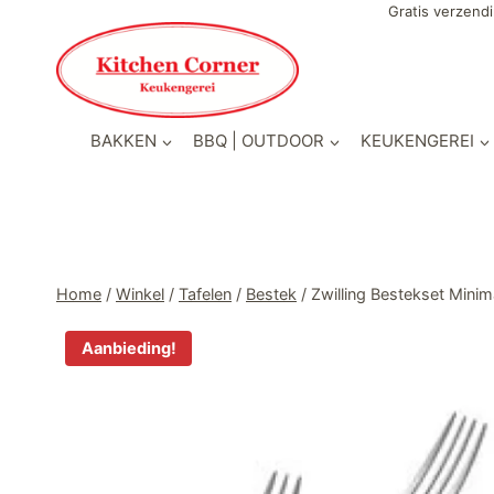
Doorgaan
Gratis verzendi
naar
inhoud
BAKKEN
BBQ | OUTDOOR
KEUKENGEREI
Home
/
Winkel
/
Tafelen
/
Bestek
/
Zwilling Bestekset Minim
Aanbieding!