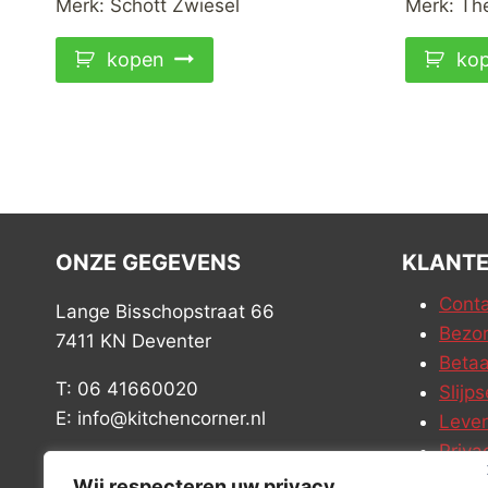
Merk:
Schott Zwiesel
Merk:
Th
kopen
ko
ONZE GEGEVENS
KLANTE
Conta
Lange Bisschopstraat 66
Bezor
7411 KN Deventer
Betaa
T: 06 41660020
Slijps
E: info@kitchencorner.nl
Leve
Priva
KVK: 99238381
Vacat
Wij respecteren uw privacy