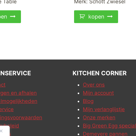
e Table
Merk:
Schott Zwiesel
pen
kopen
NSERVICE
KITCHEN CORNER
ct
Over ons
gen en afhalen
Mijn account
lmogelijkheden
Blog
ervice
Mijn verlanglijstje
ringsvoorwaarden
Onze merken
cybeleid
Big Green Egg special
ures
Demeyere pannen