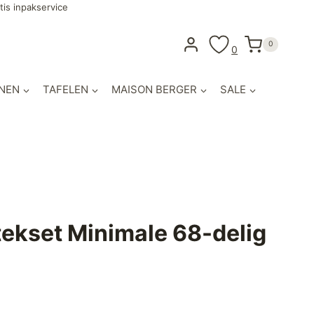
tis inpakservice
0
0
NEN
TAFELEN
MAISON BERGER
SALE
tekset Minimale 68-delig
lijke
uidige
ijs