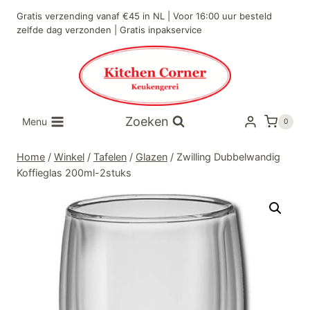
Doorgaan
Gratis verzending vanaf €45 in NL | Voor 16:00 uur besteld
naar
zelfde dag verzonden | Gratis inpakservice
inhoud
Zoeken
Menu
0
Home
/
Winkel
/
Tafelen
/
Glazen
/
Zwilling Dubbelwandig
Koffieglas 200ml-2stuks