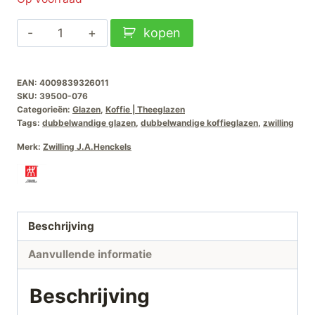
Zwilling
kopen
Dubbelwandig
Koffieglas
EAN:
4009839326011
200ml-
SKU:
39500-076
2stuks
Categorieën:
Glazen
,
Koffie | Theeglazen
aantal
Tags:
dubbelwandige glazen
,
dubbelwandige koffieglazen
,
zwilling
Merk:
Zwilling J.A.Henckels
Beschrijving
Aanvullende informatie
Beschrijving