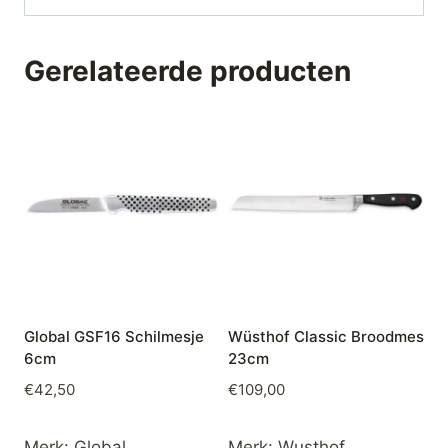
Gerelateerde producten
Global GSF16 Schilmesje
Wüsthof Classic Broodmes
6cm
23cm
€
42,50
€
109,00
Merk:
Global
Merk:
Wusthof