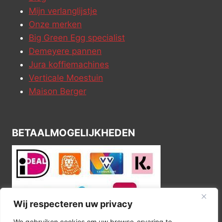
Mijn verlanglijstje
Onze merken
Big Green Egg specialist
Demeyere pannen
Jura koffiemachines
Verticale Moestuin
Maison Berger
BETAALMOGELIJKHEDEN
Wij respecteren uw privacy
We gebruiken cookies om uw browse-ervaring te