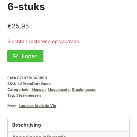
6-stuks
€
25,95
Slechts 1 resterend op voorraad
Laguiole
kopen
Style-
de-
Vie
EAN:
8718719303863
SKU:
1.8PremDarkWood
Premium-
Categorieën:
Messen
,
Messensets
,
Steakmessen
Line
Tag:
Steakmessen
Steakmessen
Merk:
Laguiole Style de Vie
Dark
Wood
Beschrijving
6-
stuks