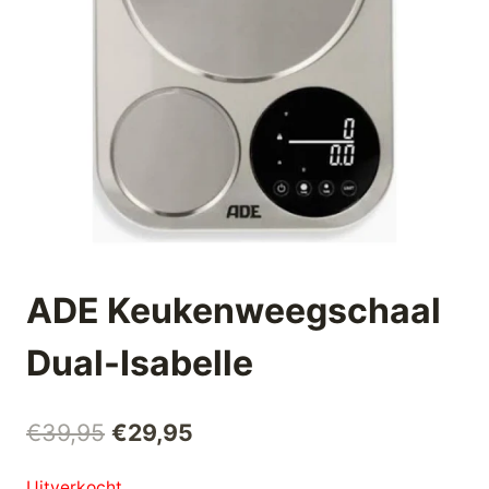
ADE Keukenweegschaal
Dual-Isabelle
Oorspronkelijke
Huidige
€
39,95
€
29,95
prijs
prijs
Uitverkocht