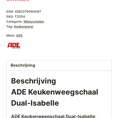
was:
is:
EAN:
4262379094097
€39,95.
€29,95.
SKU:
T2354
Categorie:
Weegschalen
Tag:
Keukengerei
Merk:
ADE
Beschrijving
Beschrijving
ADE Keukenweegschaal
Dual-Isabelle
ADE Keukenweegschaal Dual-Isabelle
: