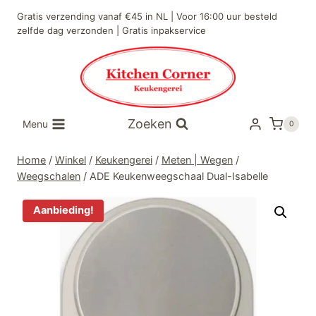
Doorgaan
Gratis verzending vanaf €45 in NL | Voor 16:00 uur besteld
naar
zelfde dag verzonden | Gratis inpakservice
inhoud
Zoeken
Menu
0
Home
/
Winkel
/
Keukengerei
/
Meten | Wegen
/
Weegschalen
/
ADE Keukenweegschaal Dual-Isabelle
Aanbieding!