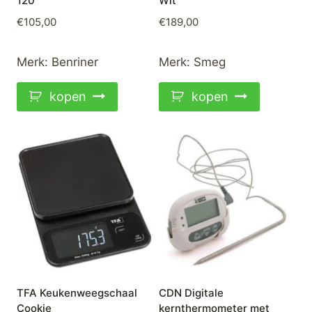
120
Wit
€
105,00
€
189,00
Merk:
Benriner
Merk:
Smeg
kopen
kopen
TFA Keukenweegschaal
CDN Digitale
Cookie
kernthermometer met