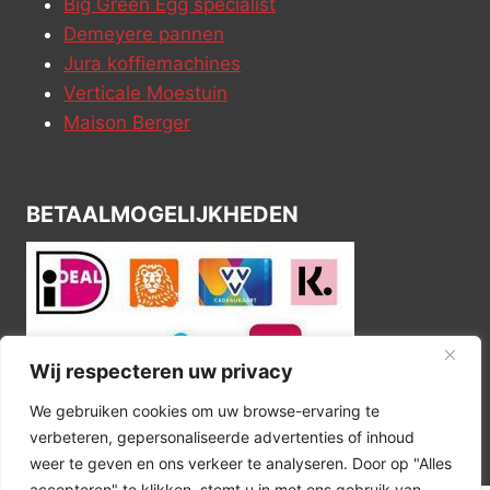
Big Green Egg specialist
Demeyere pannen
Jura koffiemachines
Verticale Moestuin
Maison Berger
BETAALMOGELIJKHEDEN
Wij respecteren uw privacy
We gebruiken cookies om uw browse-ervaring te
verbeteren, gepersonaliseerde advertenties of inhoud
weer te geven en ons verkeer te analyseren. Door op "Alles
accepteren" te klikken, stemt u in met ons gebruik van