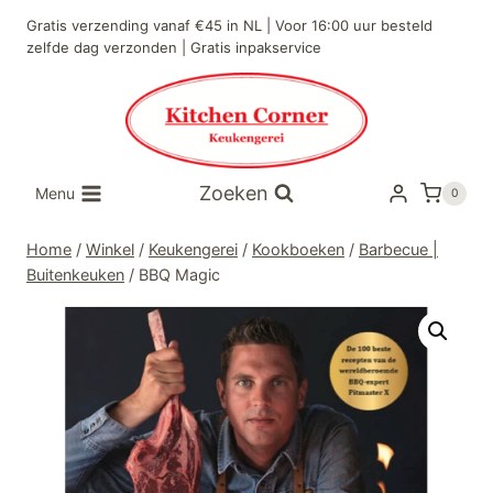
Doorgaan
Gratis verzending vanaf €45 in NL | Voor 16:00 uur besteld
naar
zelfde dag verzonden | Gratis inpakservice
inhoud
Zoeken
Menu
0
Home
/
Winkel
/
Keukengerei
/
Kookboeken
/
Barbecue |
Buitenkeuken
/
BBQ Magic