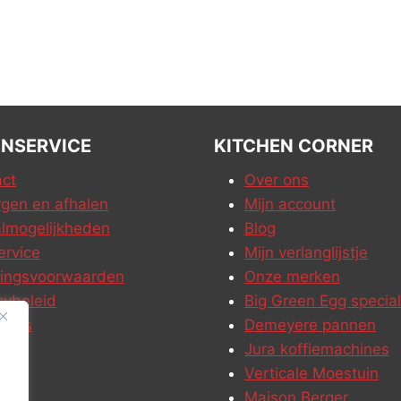
NSERVICE
KITCHEN CORNER
ct
Over ons
gen en afhalen
Mijn account
lmogelijkheden
Blog
ervice
Mijn verlanglijstje
ringsvoorwaarden
Onze merken
cybeleid
Big Green Egg special
ures
Demeyere pannen
Jura koffiemachines
Verticale Moestuin
Maison Berger