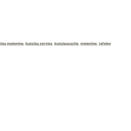
zlau melamine
,
bunzlau servies
,
bunzlaucastle
,
melamine
,
tafelen