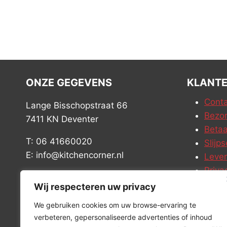
ONZE GEGEVENS
KLANTE
Conta
Lange Bisschopstraat 66
Bezor
7411 KN Deventer
Betaa
T: 06 41660020
Slijps
E: info@kitchencorner.nl
Leve
Priva
KVK: 99238381
Vacat
Wij respecteren uw privacy
BTW: NL868888989B01
We gebruiken cookies om uw browse-ervaring te
verbeteren, gepersonaliseerde advertenties of inhoud