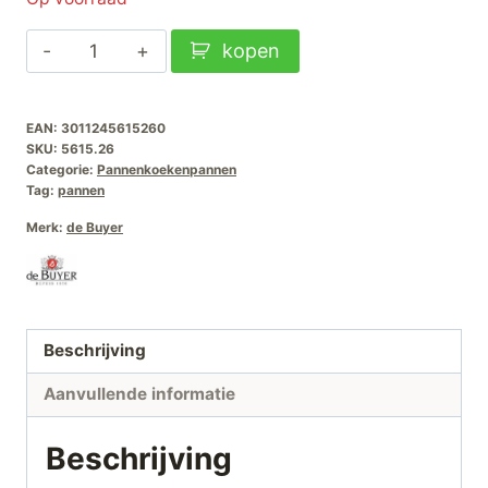
DeBuyer
kopen
Crêpepan
Mineral-
EAN:
3011245615260
B
SKU:
5615.26
26cm
Categorie:
Pannenkoekenpannen
aantal
Tag:
pannen
Merk:
de Buyer
Beschrijving
Aanvullende informatie
Beschrijving