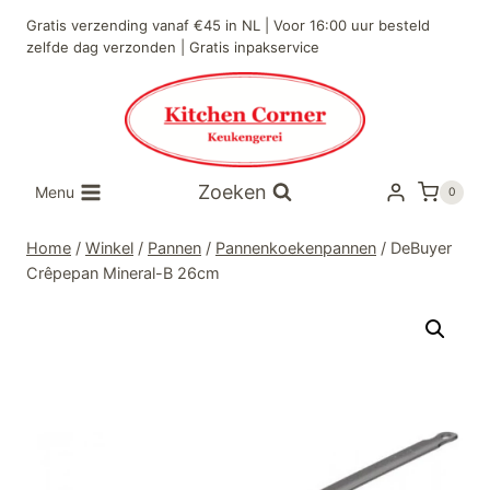
Doorgaan
Gratis verzending vanaf €45 in NL | Voor 16:00 uur besteld
naar
zelfde dag verzonden | Gratis inpakservice
inhoud
Zoeken
Menu
0
Home
/
Winkel
/
Pannen
/
Pannenkoekenpannen
/
DeBuyer
Crêpepan Mineral-B 26cm