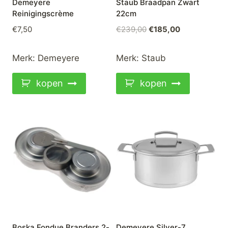
Demeyere
Staub Braadpan Zwart
Reinigingscrème
22cm
Oorspronkelijke
Huidige
€
7,50
€
239,00
€
185,00
prijs
prijs
was:
is:
Merk:
Demeyere
Merk:
Staub
€239,00.
€185,00.
kopen
kopen
Boska Fondue Branders 2-
Demeyere Silver-7