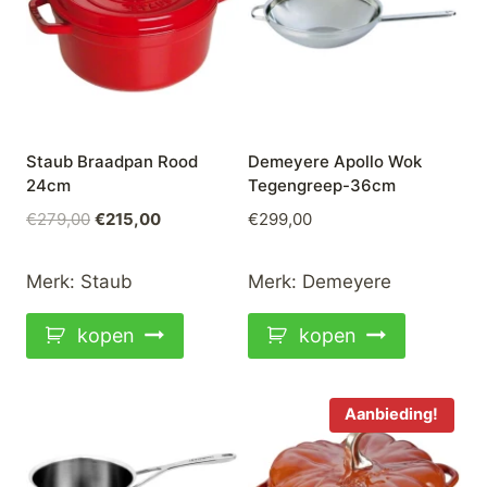
Staub Braadpan Rood
Demeyere Apollo Wok
24cm
Tegengreep-36cm
Oorspronkelijke
Huidige
€
279,00
€
215,00
€
299,00
prijs
prijs
was:
is:
Merk:
Staub
Merk:
Demeyere
€279,00.
€215,00.
kopen
kopen
Aanbieding!