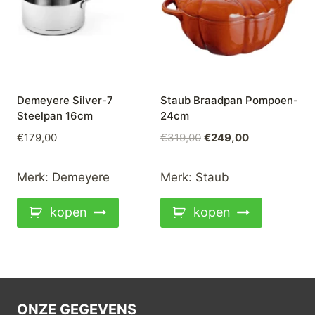
Demeyere Silver-7
Staub Braadpan Pompoen-
Steelpan 16cm
24cm
Oorspronkelijke
Huidige
€
179,00
€
319,00
€
249,00
prijs
prijs
was:
is:
Merk:
Demeyere
Merk:
Staub
€319,00.
€249,00.
kopen
kopen
ONZE GEGEVENS