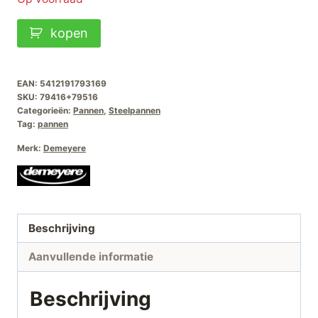
Demeyere
kopen
Classic-
Pro-
3
EAN:
5412191793169
SKU:
79416+79516
Steelpan
Categorieën:
Pannen
,
Steelpannen
16cm-
Tag:
pannen
1.5L
Merk:
Demeyere
aantal
Beschrijving
Aanvullende informatie
Beschrijving