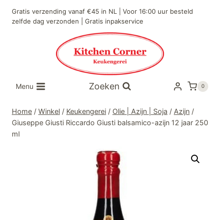
Doorgaan
Gratis verzending vanaf €45 in NL | Voor 16:00 uur besteld
naar
zelfde dag verzonden | Gratis inpakservice
inhoud
Zoeken
Menu
0
Home
/
Winkel
/
Keukengerei
/
Olie | Azijn | Soja
/
Azijn
/
Giuseppe Giusti Riccardo Giusti balsamico-azijn 12 jaar 250
ml