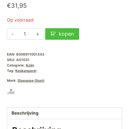
€
31,95
Op voorraad
Giuseppe
kopen
Giusti
Riccardo
EAN:
8006911001343
Giusti
SKU:
AG1031
balsamico-
Categorie:
Azijn
azijn
Tag:
Keukengerei
12
Merk:
Giuseppe Giusti
jaar
250
ml
aantal
Beschrijving