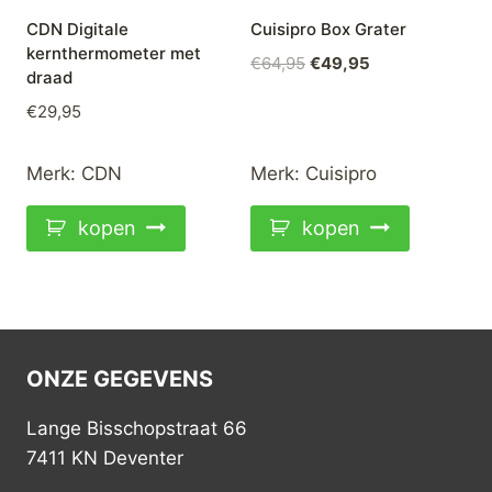
CDN Digitale
Cuisipro Box Grater
kernthermometer met
Oorspronkelijke
Huidige
€
64,95
€
49,95
draad
prijs
prijs
€
29,95
was:
is:
€64,95.
€49,95.
Merk:
CDN
Merk:
Cuisipro
kopen
kopen
ONZE GEGEVENS
Lange Bisschopstraat 66
7411 KN Deventer