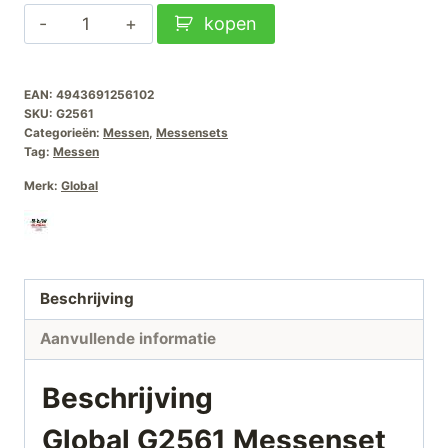
Global
kopen
€265,00.
€209,00.
G2561
Messenset
EAN:
4943691256102
3-
SKU:
G2561
delig
Categorieën:
Messen
,
Messensets
aantal
Tag:
Messen
Merk:
Global
Beschrijving
Aanvullende informatie
Beschrijving
Global G2561 Messenset