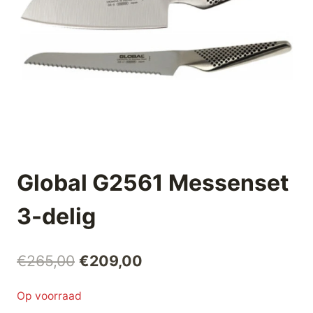
Global G2561 Messenset
3-delig
Oorspronkelijke
Huidige
€
265,00
€
209,00
prijs
prijs
Op voorraad
was:
is: