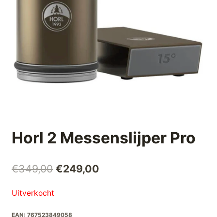
Horl 2 Messenslijper Pro
Oorspronkelijke
Huidige
€
349,00
€
249,00
prijs
prijs
Uitverkocht
was:
is:
EAN:
767523849058