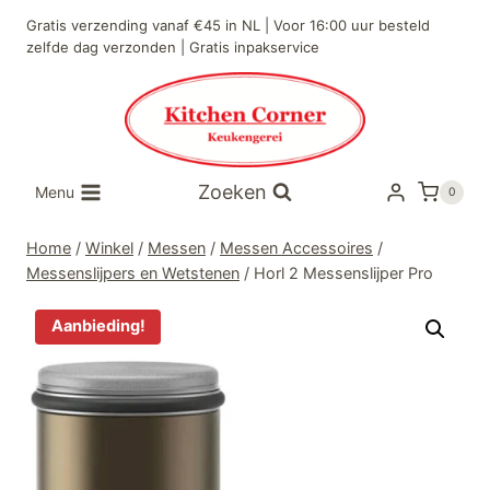
Doorgaan
Gratis verzending vanaf €45 in NL | Voor 16:00 uur besteld
naar
zelfde dag verzonden | Gratis inpakservice
inhoud
Zoeken
Menu
0
Home
/
Winkel
/
Messen
/
Messen Accessoires
/
Messenslijpers en Wetstenen
/
Horl 2 Messenslijper Pro
Aanbieding!