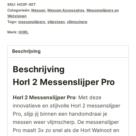
€349,00.
€249,00.
SKU:
HO2P-SET
Categorieën:
Messen
,
Messen Accessoires
,
Messenslijpers en
Wetstenen
Tags:
messenslijpers
,
slijpsteen
,
vlijmscherp
Merk:
HORL
Beschrijving
Beschrijving
Horl 2 Messenslijper Pro
Horl 2 Messenslijper Pro
: Met deze
innovatieve en stijlvolle Horl 2 messenslijper
Pro, slijp jij binnen een handomdraai je
messen weer vlijmscherp. De messenslijper
Pro maalt 3x zo snel als de Horl Walnoot en