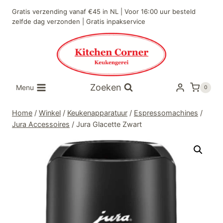
Doorgaan
Gratis verzending vanaf €45 in NL | Voor 16:00 uur besteld
naar
zelfde dag verzonden | Gratis inpakservice
inhoud
Zoeken
Menu
0
Home
/
Winkel
/
Keukenapparatuur
/
Espressomachines
/
Jura Accessoires
/
Jura Glacette Zwart