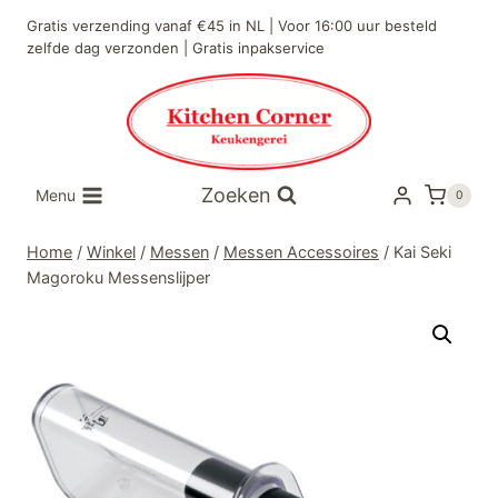
Doorgaan
Gratis verzending vanaf €45 in NL | Voor 16:00 uur besteld
naar
zelfde dag verzonden | Gratis inpakservice
inhoud
Zoeken
Menu
0
Home
/
Winkel
/
Messen
/
Messen Accessoires
/
Kai Seki
Magoroku Messenslijper