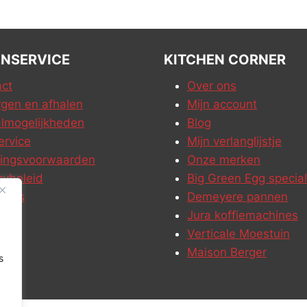
NSERVICE
KITCHEN CORNER
ct
Over ons
gen en afhalen
Mijn account
lmogelijkheden
Blog
ervice
Mijn verlanglijstje
ringsvoorwaarden
Onze merken
cybeleid
Big Green Egg special
ures
Demeyere pannen
Jura koffiemachines
Verticale Moestuin
Maison Berger
s