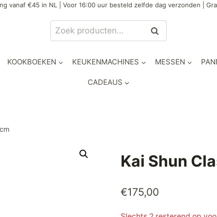
ng vanaf €45 in NL | Voor 16:00 uur besteld zelfde dag verzonden | Gra
Zoeken
Zoeken
naar:
KOOKBOEKEN
KEUKENMACHINES
MESSEN
PAN
CADEAUS
5cm
Kai Shun Cl
€
175,00
Slechts 2 resterend op vo