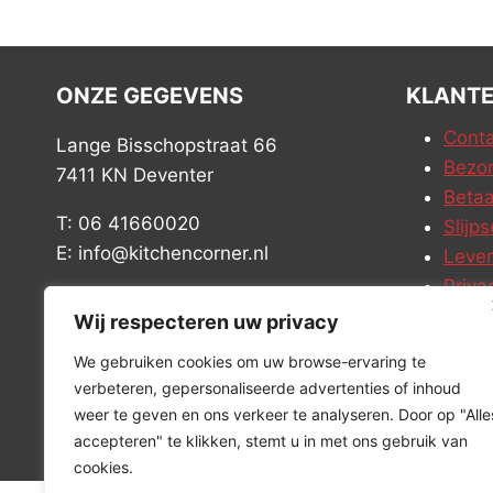
ONZE GEGEVENS
KLANTE
Conta
Lange Bisschopstraat 66
Bezor
7411 KN Deventer
Betaa
T: 06 41660020
Slijps
E: info@kitchencorner.nl
Leve
Priva
KVK: 99238381
Vacat
Wij respecteren uw privacy
BTW: NL868888989B01
We gebruiken cookies om uw browse-ervaring te
verbeteren, gepersonaliseerde advertenties of inhoud
weer te geven en ons verkeer te analyseren. Door op "Alle
accepteren" te klikken, stemt u in met ons gebruik van
cookies.