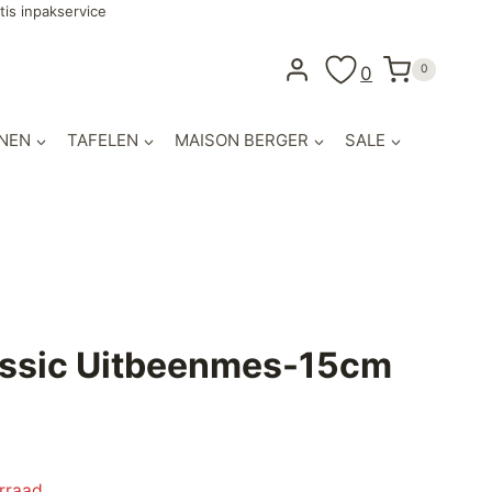
tis inpakservice
0
0
NEN
TAFELEN
MAISON BERGER
SALE
assic Uitbeenmes-15cm
orraad