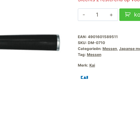
Kai
k
Shun
Classic
EAN:
4901601589511
Uitbeenmes-
SKU:
DM-0710
15cm
Categorieën:
Messen
,
Japanse m
aantal
Tag:
Messen
Merk:
Kai