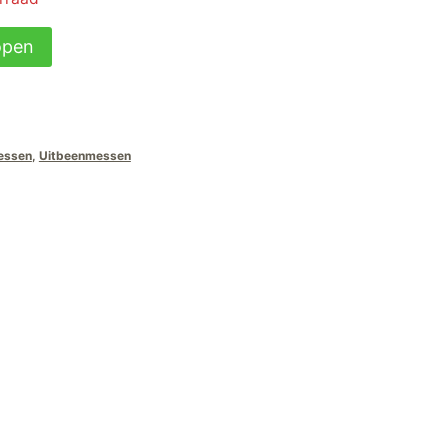
open
essen
,
Uitbeenmessen