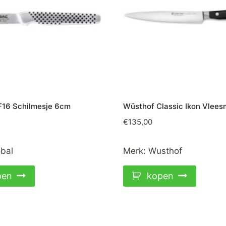
F16 Schilmesje 6cm
Wüsthof Classic Ikon Vlee
€
135,00
bal
Merk:
Wusthof
pen
kopen