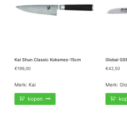
Kai Shun Classic Koksmes-15cm
Global GS
€
199,00
€
42,50
Merk:
Kai
Merk:
Glo
kopen
ko