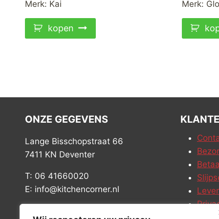
Merk:
Kai
Merk:
Glo
kopen
ko
ONZE GEGEVENS
KLANTE
Conta
Lange Bisschopstraat 66
Bezor
7411 KN Deventer
Betaa
T: 06 41660020
Slijps
E: info@kitchencorner.nl
Leve
Priva
KVK: 99238381
Vacat