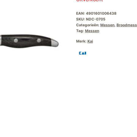
was:
is
EAN:
4901601006438
€379,00.
€
SKU:
NDC-0705
Categorieën:
Messen
,
Broodmess
Tag:
Messen
Merk:
Kai