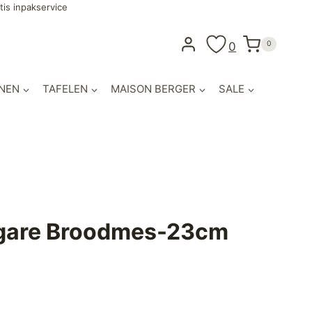
tis inpakservice
0
0
NEN
TAFELEN
MAISON BERGER
SALE
agare Broodmes-23cm
lijke
uidige
ijs