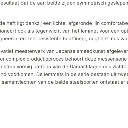
 resultaat dat de aan beide zijden symmetrisch geslepe
heft ligt dankzij een lichte, afgeronde lijn comfortabe
ctioneert ook als tegenwicht van het lemmet voor een o
gneerde en zeer resistente houtfineer, oogt het mes w
vatief meesterwerk van Japanse smeedkunst afgeleverd
er complex productieproces behoort deze messenserie t
n straalvormig patroon van de Damast lagen ook zichtba
d voorkomen. De lemmets in de serie bestaan uit twee 
ke samenvlechten van de beide staalsoorten ontstaat er