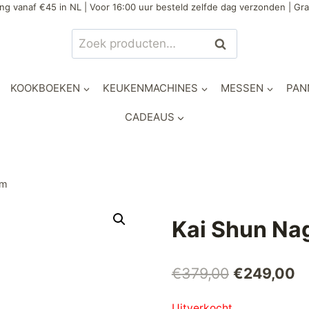
ng vanaf €45 in NL | Voor 16:00 uur besteld zelfde dag verzonden | Gra
Zoeken
Zoeken
naar:
KOOKBOEKEN
KEUKENMACHINES
MESSEN
PAN
CADEAUS
cm
Kai Shun N
Oorspronke
H
€
379,00
€
249,00
prijs
pr
Uitverkocht