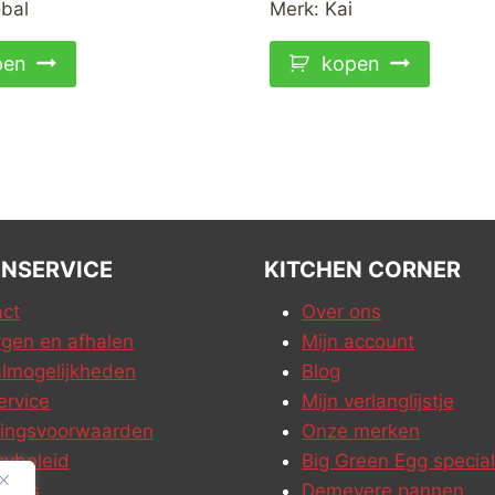
bal
Merk:
Kai
pen
kopen
NSERVICE
KITCHEN CORNER
ct
Over ons
gen en afhalen
Mijn account
lmogelijkheden
Blog
ervice
Mijn verlanglijstje
ringsvoorwaarden
Onze merken
cybeleid
Big Green Egg special
ures
Demeyere pannen