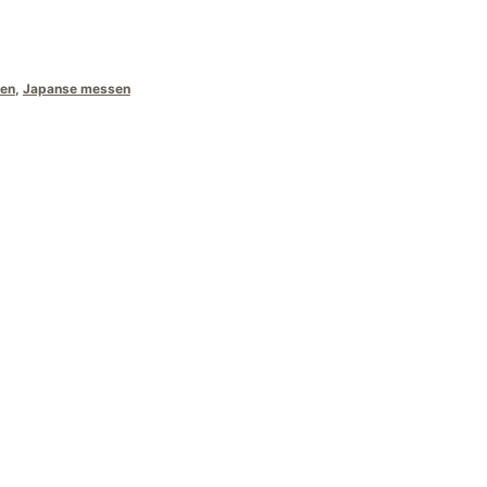
:
249,00.
en
,
Japanse messen