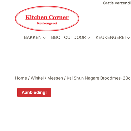
Doorgaan
Gratis verzendi
naar
inhoud
BAKKEN
BBQ | OUTDOOR
KEUKENGEREI
Home
/
Winkel
/
Messen
/
Kai Shun Nagare Broodmes-23
Aanbieding!