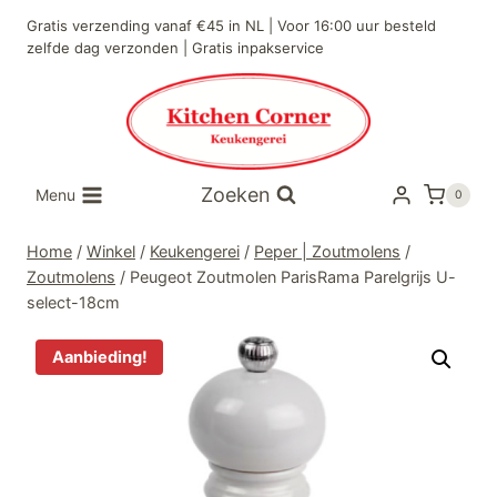
Doorgaan
Gratis verzending vanaf €45 in NL | Voor 16:00 uur besteld
naar
zelfde dag verzonden | Gratis inpakservice
inhoud
Zoeken
Menu
0
Home
/
Winkel
/
Keukengerei
/
Peper | Zoutmolens
/
Zoutmolens
/
Peugeot Zoutmolen ParisRama Parelgrijs U-
select-18cm
Aanbieding!