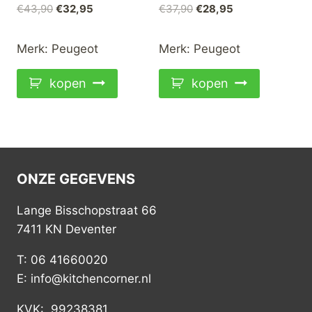
Oorspronkelijke
Huidige
Oorspronkelijke
Huidige
€
43,90
€
32,95
€
37,90
€
28,95
prijs
prijs
prijs
prijs
was:
is:
was:
is:
Merk:
Peugeot
Merk:
Peugeot
€43,90.
€32,95.
€37,90.
€28,95.
kopen
kopen
ONZE GEGEVENS
Lange Bisschopstraat 66
7411 KN Deventer
T: 06 41660020
E: info@kitchencorner.nl
KVK: 99238381