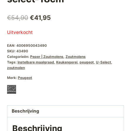
Oorspronkelijke
Huidige
€
54,90
€
41,95
prijs
prijs
Uitverkocht
was:
is:
EAN:
4006950043490
€54,90.
€41,95.
SKU:
43490
Categorieën:
Peper | Zoutmolens
,
Zoutmolens
Tags:
Instelbare maalgraad
,
Keukengerei
,
peugeot
,
U-Select
,
zoutmolen
Merk:
Peugeot
Beschrijving
Beschrijving