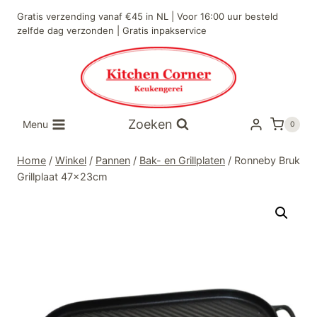
Doorgaan
Gratis verzending vanaf €45 in NL | Voor 16:00 uur besteld
naar
zelfde dag verzonden | Gratis inpakservice
inhoud
Zoeken
Menu
0
Home
/
Winkel
/
Pannen
/
Bak- en Grillplaten
/
Ronneby Bruk
Grillplaat 47x23cm