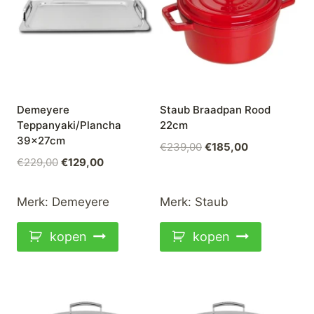
Demeyere
Staub Braadpan Rood
Teppanyaki/Plancha
22cm
39x27cm
Oorspronkelijke
Huidige
€
239,00
€
185,00
Oorspronkelijke
Huidige
€
229,00
€
129,00
prijs
prijs
prijs
prijs
was:
is:
was:
is:
€239,00.
€185,00.
Merk:
Demeyere
Merk:
Staub
€229,00.
€129,00.
kopen
kopen