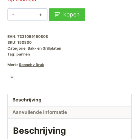
Ronneby
kopen
Bruk
Grillplaat
EAN:
7331059150808
47x23cm
SKU:
150800
aantal
Categorie:
Bak- en Grillplaten
Tag:
pannen
Merk:
Ronneby Bruk
Beschrijving
Aanvullende informatie
Beschrijving