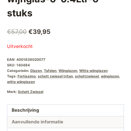
stuks
Oorspronkelijke
Huidige
€
57,00
€
39,95
prijs
prijs
Uitverkocht
was:
is:
EAN:
4001836020077
€57,00.
€39,95.
SKU:
140484
Categorieën:
Glazen
,
Tafelen
,
Wijnglazen
,
Witte wijnglazen
Tags:
Fortissimo
,
schott zwiesel tritan
,
schottzwiesel
,
wijnglazen
,
witte wijnglazen
Merk:
Schott Zwiesel
Beschrijving
Aanvullende informatie