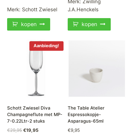
Merk:
Zwilling
€399,00.
€249,00.
Merk:
Schott Zwiesel
J.A.Henckels
kopen
kopen
Aanbieding!
Schott Zwiesel Diva
The Table Atelier
Champagneflute met MP-
Espressokopje-
7-0.22Ltr-2 stuks
Asparagus-65ml
Oorspronkelijke
Huidige
€
29,95
€
19,95
€
9,95