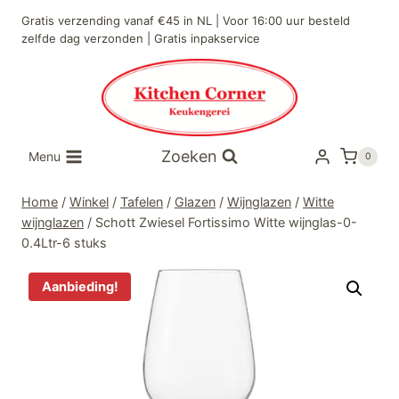
Doorgaan
Gratis verzending vanaf €45 in NL | Voor 16:00 uur besteld
naar
zelfde dag verzonden | Gratis inpakservice
inhoud
Zoeken
Menu
0
Home
/
Winkel
/
Tafelen
/
Glazen
/
Wijnglazen
/
Witte
wijnglazen
/
Schott Zwiesel Fortissimo Witte wijnglas-0-
0.4Ltr-6 stuks
Aanbieding!