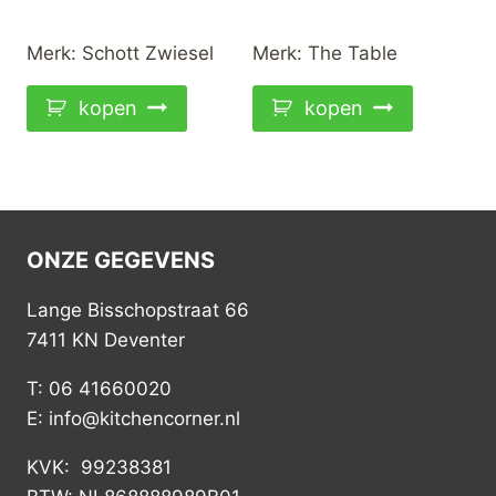
prijs
prijs
was:
is:
Merk:
Schott Zwiesel
Merk:
The Table
€29,95.
€19,95.
kopen
kopen
ONZE GEGEVENS
Lange Bisschopstraat 66
7411 KN Deventer
T: 06 41660020
E: info@kitchencorner.nl
KVK: 99238381