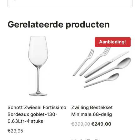
Gerelateerde producten
Aanbieding!
Schott Zwiesel Fortissimo
Zwilling Bestekset
Bordeaux goblet-130-
Minimale 68-delig
0.63Ltr-4 stuks
Oorspronkelijke
Huidige
€
399,00
€
249,00
€
29,95
prijs
prijs
was:
is: