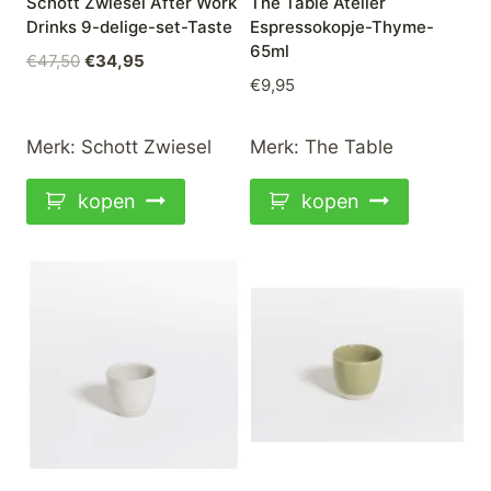
Schott Zwiesel After Work
The Table Atelier
Drinks 9-delige-set-Taste
Espressokopje-Thyme-
65ml
Oorspronkelijke
Huidige
€
47,50
€
34,95
€
9,95
prijs
prijs
was:
is:
€47,50.
€34,95.
Merk:
Schott Zwiesel
Merk:
The Table
kopen
kopen