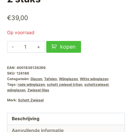
€
39,00
Op voorraad
Schott
kopen
Zwiesel
Vuelo
EAN:
4001836136266
Witte
SKU:
124186
Wijnglas-
Categorieën:
Glazen
,
Tafelen
,
Wijnglazen
,
Witte wijnglazen
1-
Tags:
rode wijnglazen
,
schott zwiesel tritan
,
schottzwiesel
,
wijnglazen
,
Zwiesel Glas
0.51Ltr-
2
Merk:
Schott Zwiesel
stuks
aantal
Beschrijving
Aanvullende informatie