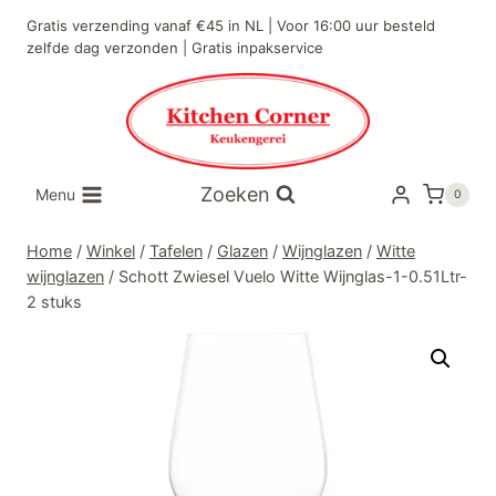
Doorgaan
Gratis verzending vanaf €45 in NL | Voor 16:00 uur besteld
naar
zelfde dag verzonden | Gratis inpakservice
inhoud
Zoeken
Menu
0
Home
/
Winkel
/
Tafelen
/
Glazen
/
Wijnglazen
/
Witte
wijnglazen
/
Schott Zwiesel Vuelo Witte Wijnglas-1-0.51Ltr-
2 stuks