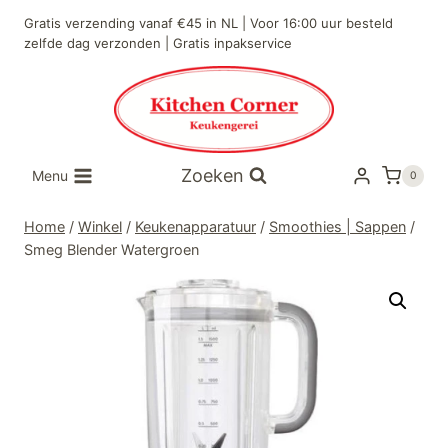
Doorgaan
Gratis verzending vanaf €45 in NL | Voor 16:00 uur besteld
naar
zelfde dag verzonden | Gratis inpakservice
inhoud
Zoeken
Menu
0
Home
/
Winkel
/
Keukenapparatuur
/
Smoothies | Sappen
/
Smeg Blender Watergroen