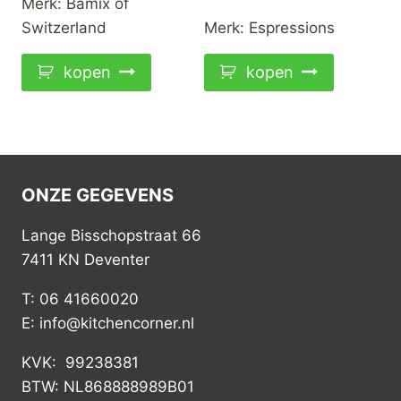
Merk:
Bamix of
Switzerland
Merk:
Espressions
kopen
kopen
ONZE GEGEVENS
Lange Bisschopstraat 66
7411 KN Deventer
T: 06 41660020
E: info@kitchencorner.nl
KVK: 99238381
BTW: NL868888989B01