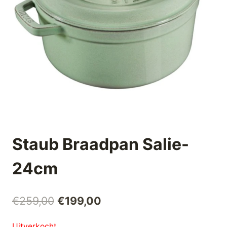
Staub Braadpan Salie-
24cm
Oorspronkelijke
Huidige
€
259,00
€
199,00
prijs
prijs
Uitverkocht