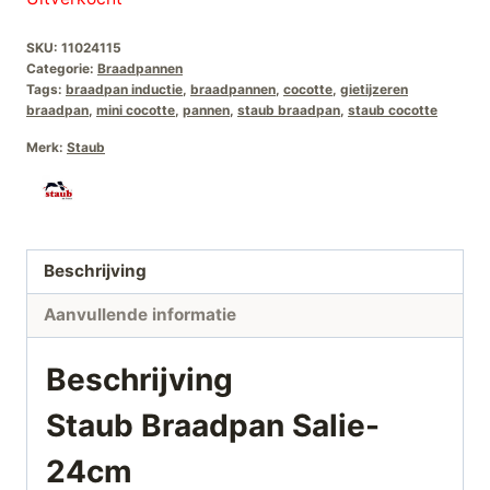
was:
is:
SKU:
11024115
€259,00.
€199,00.
Categorie:
Braadpannen
Tags:
braadpan inductie
,
braadpannen
,
cocotte
,
gietijzeren
braadpan
,
mini cocotte
,
pannen
,
staub braadpan
,
staub cocotte
Merk:
Staub
Beschrijving
Aanvullende informatie
Beschrijving
Staub Braadpan Salie-
24cm