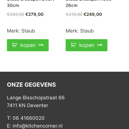
30cm
26cm
Oorspronkelijke
Huidige
Oorspronkelijke
Huidige
€
359,00
€
279,00
€
319,00
€
249,00
prijs
prijs
prijs
prijs
was:
is:
was:
is:
Merk:
Staub
Merk:
Staub
€359,00.
€279,00.
€319,00.
€249,00.
kopen
kopen
ONZE GEGEVENS
Lange Bisschopstraat 66
7411 KN Deventer
T: 06 41660020
E: info@kitchencorner.nl