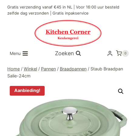
Doorgaan
Gratis verzending vanaf €45 in NL | Voor 16:00 uur besteld
naar
zelfde dag verzonden | Gratis inpakservice
inhoud
Zoeken
Menu
0
Home
/
Winkel
/
Pannen
/
Braadpannen
/
Staub Braadpan
Salie-24cm
Aanbieding!