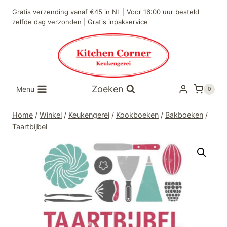
Doorgaan
Gratis verzending vanaf €45 in NL | Voor 16:00 uur besteld
naar
zelfde dag verzonden | Gratis inpakservice
inhoud
Zoeken
Menu
0
Home
/
Winkel
/
Keukengerei
/
Kookboeken
/
Bakboeken
/
Taartbijbel