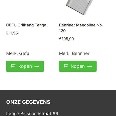
GEFU Grilltang Tenga
Benriner Mandoline No-
120
€
11,95
€
105,00
Merk:
Gefu
Merk:
Benriner
kopen
kopen
ONZE GEGEVENS
Lange Bisschopstraat 66